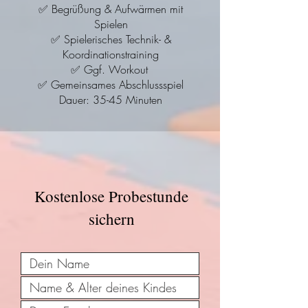
✅ Begrüßung & Aufwärmen mit
Spielen
✅ Spielerisches Technik- &
Koordinationstraining
✅ Ggf. Workout
✅ Gemeinsames Abschlussspiel
Dauer: 35-45 Minuten
Kostenlose Probestunde
sichern