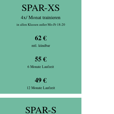
SPAR-XS
4x/ Monat trainieren
in allen Klassen außer Mo-Fr 18-20
62 €
mtl. kündbar
55 €
6 Monate Laufzeit
49 €
12 Monate Laufzeit
SPAR-S