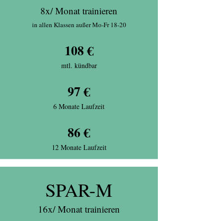
8x/ Monat trainieren
in allen Klassen außer Mo-Fr 18-20
108 €
mtl. kündbar
97 €
6 Monate Laufzeit
86 €
12 Monate Laufzeit
SPAR-M
16x/ Monat trainieren