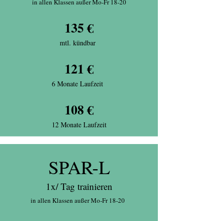
in allen Klassen außer Mo-Fr 18-20
135 €
mtl. kündbar
121 €
6 Monate Laufzeit
108 €
12 Monate Laufzeit
SPAR-L
1x/ Tag trainieren
in allen Klassen außer Mo-Fr 18-20